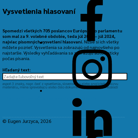
Facebook
Vysvetlenia hlasovaní
Spomedzi všetkých 705 poslancov Európskeho parlamentu
som mal za 9. volebné obdobie, teda júl 2019 – júl 2024,
najviac písomných vysvetlení hlasovaní.
Nižšie si ich všetky
môžete pozrieť. Vysvetlenia sa zobrazujú od najnovšieho po
Instagram
najstaršie. Výsledky vyhľadávania sa zobrazujú automaticky
počas písania.
Hľadaný text:
aspoň 3 znaky, napr. časť z vysvetlenia, slovenského alebo anglického názvu
materiálu, mena spravodajcu alebo číslo dokumentu; na diakritike nezáleží
LinkedIn
+ Zobraziť pokročilé nastavenia vyhľadávania
Preskočiť
© Eugen Jurzyca, 2026
späť
Facebook
na