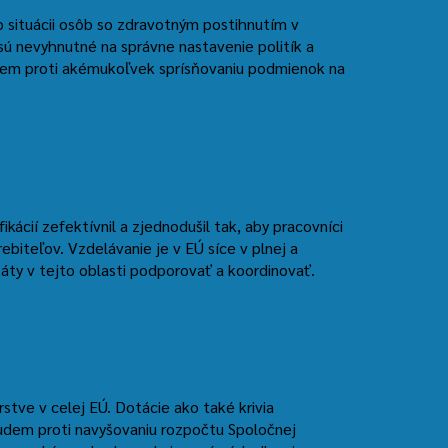
 situácii osôb so zdravotným postihnutím v
sú nevyhnutné na správne nastavenie politík a
Budem proti akémukoľvek sprísňovaniu podmienok na
ácií zefektívnil a zjednodušil tak, aby pracovníci
ebiteľov. Vzdelávanie je v EÚ síce v plnej a
áty v tejto oblasti podporovať a koordinovať.
ve v celej EÚ. Dotácie ako také krivia
Budem proti navyšovaniu rozpočtu Spoločnej