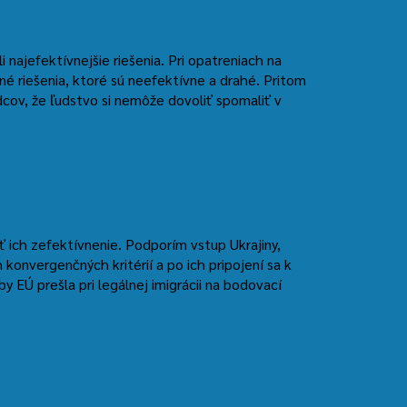
 najefektívnejšie riešenia. Pri opatreniach na
né riešenia, ktoré sú neefektívne a drahé. Pritom
ov, že ľudstvo si nemôže dovoliť spomaliť v
 ich zefektívnenie. Podporím vstup Ukrajiny,
konvergenčných kritérií a po ich pripojení sa k
 EÚ prešla pri legálnej imigrácii na bodovací