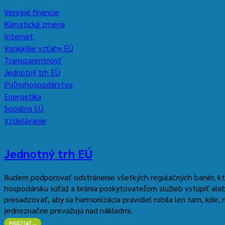
Verejné financie
Klimatická zmena
Internet
Vonkajšie vzťahy EÚ
Transparentnosť
Jednotný trh EÚ
Poľnohospodárstvo
Energetika
Sociálna EÚ
Vzdelávanie
Jednotný trh EÚ
Budem podporovať odstránenie všetkých regulačných bariér, k
hospodársku súťaž a bránia poskytovateľom služieb vstúpiť al
presadzovať, aby sa harmonizácia pravidiel robila len tam, kde, n
jednoznačne prevažujú nad nákladmi.
“JEDNOTNÝ
PREČÍTAŤ
…