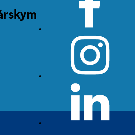
dárskym
Instagram
LinkedIn
Threads