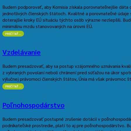
Budem podporovať, aby Komisia získala porovnateľnejšie dáta o
jednotlivých členských štátoch. Kvalitné a porovnateľné údaje 
doterajšie kroky EÚ situáciu týchto osôb výrazne nezlepšili. 
minimálnu mzdu stanovovaných na úrovni EÚ.
“SOCIÁLNA
PREČÍTAŤ
…
EÚ”
Vzdelávanie
Budem presadzovať, aby sa postup vzájomného uznávania kvalifik
z vybraných povolaní neboli chránení pred súťažou na úkor spotr
výlučnej právomoci členských štátov, Únia má však právomoc št
“VZDELÁVANIE”
PREČÍTAŤ
…
Poľnohospodárstvo
Budem presadzovať postupné zrušenie dotácií v poľnohospodárst
podnikateľské prostredie, platí to aj pre poľnohospodárstvo. 