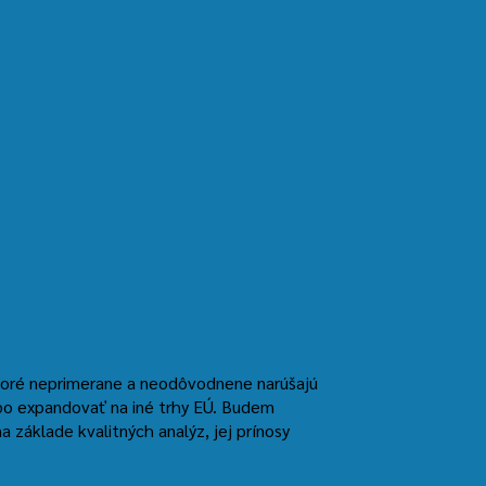
toré neprimerane a neodôvodnene narúšajú
ebo expandovať na iné trhy EÚ. Budem
a základe kvalitných analýz, jej prínosy