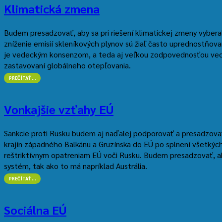
Klimatická zmena
Budem presadzovať, aby sa pri riešení klimatickej zmeny vyberali
zníženie emisií skleníkových plynov sú žiaľ často uprednostňova
je vedeckým konsenzom, a teda aj veľkou zodpovednosťou vedc
zastavovaní globálneho otepľovania.
“KLIMATICKÁ
PREČÍTAŤ
…
ZMENA”
Vonkajšie vzťahy EÚ
Sankcie proti Rusku budem aj naďalej podporovať a presadzovať
krajín západného Balkánu a Gruzínska do EÚ po splnení všetkých 
reštriktívnym opatreniam EÚ voči Rusku. Budem presadzovať, aby
systém, tak ako to má napríklad Austrália.
“VONKAJŠIE
PREČÍTAŤ
…
VZŤAHY
EÚ”
Sociálna EÚ