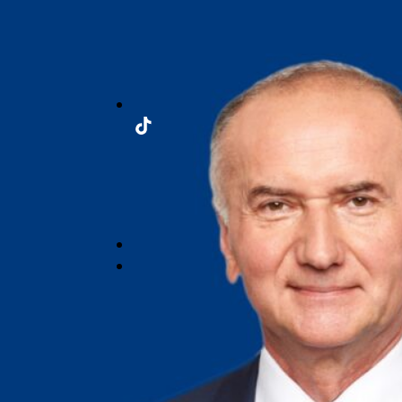
TikTok
Späť
nahor
↑