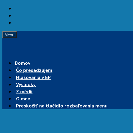
Preskočiť
na
Preskočiť
hlavnú
na
Preskočiť
navigáciu
hlavný
na
Menu
obsah
pätičku
Domov
Čo presadzujem
Hlasovania v EP
Výsledky
Z médií
O mne
Preskočiť na tlačidlo rozbaľovania menu