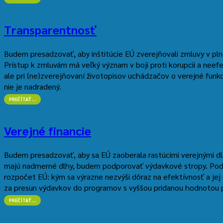
TRH
EÚ”
Transparentnosť
Budem presadzovať, aby inštitúcie EÚ zverejňovali zmluvy v pl
Prístup k zmluvám má veľký význam v boji proti korupcii a neef
ale pri (ne)zverejňovaní životopisov uchádzačov o verejné funk
nie je nadradený.
“TRANSPARENTNOSŤ”
PREČÍTAŤ
…
Verejné financie
Budem presadzovať, aby sa EÚ zaoberala rastúcimi verejnými dlh
majú nadmerné dlhy, budem podporovať výdavkové stropy. Pod
rozpočet EÚ: kým sa výrazne nezvýši dôraz na efektívnosť a je
za presun výdavkov do programov s vyššou pridanou hodnotou 
“VEREJNÉ
PREČÍTAŤ
…
FINANCIE”