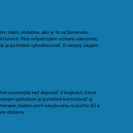
nom znení, obdobne, ako je to na Slovensku.
ektívnosti. Plne rešpektujem ochranu súkromnia,
cie je potrebné vyhodnocovať, či verejný záujem
mi razatnejšie než doposiaľ. V krajinách, ktoré
obným spôsobom je potrebné kontrolovať aj
j meranie, budem proti navyšovaniu rozpočtu EÚ a
pre občanov.