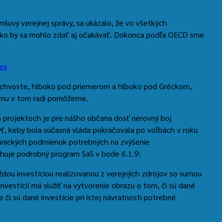
luvy verejnej správy, sa ukázalo, že vo všetkých
 ako by sa mohlo zdať aj očakávať. Dokonca podľa OECD sme
m chvoste, hlboko pod priemerom a hlboko pod Gréckom,
 mu v tom radi pomôžeme.
 projektoch je pre nášho občana dosť nerovný boj
yť, keby bola súčasná vláda pokračovala po voľbách v roku
chnických podmienok potrebných na zvýšenie
rhuje podrobný program SaS v bode 6.1.9:
dou investíciou realizovanou z verejných zdrojov so sumou
nvestícií má slúžiť na vytvorenie obrazu o tom, či sú dané
ve či sú dané investície pri istej návratnosti potrebné