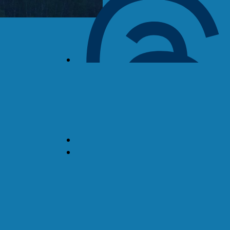
TikTok
Späť
nahor
↑