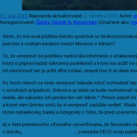
21. júla 2015
Naposledy aktualizované:
2. októbra 2021
Autor:
e
Kategorizované:
Články
,
Denník N
,
Komentáre
Označené ako:
tr
Viete, čo má nová pôžička Grécku spoločné so širokorozchod
poistení a vodným kanálom medzi Moravou a Váhom?
To, že verejnosť od politikov nedostala informácie o očakávanej
ktorý si pripraví každý súkromný podnikateľ a ktorý má slúžiť na 
ich návratnosť nie je príliš dlhá (nízka), respektíve či sú dané in
Po troch rokoch sa teda verejnosť nebude môcť rozhodnúť lepš
v ostatných prípadoch. Dokonca aj vláda sa bude rozhodovať ta
nedali, ale nakoniec ich predsa len vari dáme.“ Pritom aspoň č
a ktoré nám Grécko vráti, by si verejnosť zaslúžila vedieť. Vlá
rôzne nebankovky, banky a lízingovky z toho, že pred uzavretí
Aj v tieni premiérovho víťazného vysvetľovania, že Slovensko ne
v Grécku,
Líbyi, v Iraku alebo v Sýrii
, zverejnila OECD svoju publi