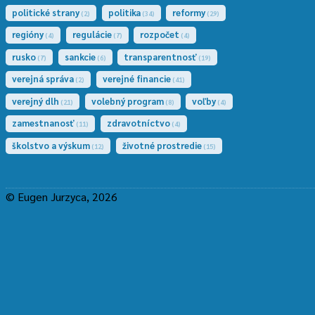
politické strany
politika
reformy
(2)
(34)
(29)
regióny
regulácie
rozpočet
(4)
(7)
(4)
rusko
sankcie
transparentnosť
(7)
(6)
(19)
verejná správa
verejné financie
(2)
(41)
verejný dlh
volebný program
voľby
(21)
(8)
(4)
zamestnanosť
zdravotníctvo
(11)
(4)
školstvo a výskum
životné prostredie
(12)
(15)
© Eugen Jurzyca, 2026