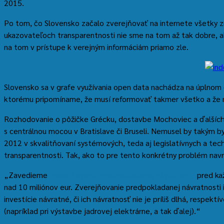
2015.
Po tom, čo Slovensko začalo zverejňovať na internete všetky zm
ukazovateľoch transparentnosti nie sme na tom až tak dobre,
na tom v prístupe k verejným informáciám priamo zle.
Slovensko sa v grafe využívania open data nachádza na úplno
ktorému pripomíname, že musí reformovať takmer všetko a že
Rozhodovanie o pôžičke Grécku, dostavbe Mochoviec a ďalších
s centrálnou mocou v Bratislave či Bruseli. Nemusel by takým b
2012 v skvalitňovaní systémových, teda aj legislatívnych a te
transparentnosti. Tak, ako to pre tento konkrétny problém nav
„Zavedieme
zverejňovanie predpokladanej návratnosti
pred kaž
nad 10 miliónov eur. Zverejňovanie predpokladanej návratnosti i
investície návratné, či ich návratnosť nie je príliš dlhá, respektí
(napríklad pri výstavbe jadrovej elektrárne, a tak ďalej).“