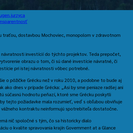
ugen.jurzyca
ansparentnosť
nou traťou, dostavbou Mochoviec, monopolom v zdravotnom
 návratnosti investícií do týchto projektov. Teda prepočet,
vytvorenie obrazu o tom, či sú dané investície návratné, či
vestície pri istej návratnosti vôbec potrebné.
ie o pôžičke Grécku než v roku 2010, a podobne to bude aj
k ako dnes v prípade Grécka: „Asi by sme peniaze radšej ani
istú súčasnú hodnotu peňazí, ktoré sme Grécku poskytli
da by tejto požiadavke mala rozumieť, veď s obľubou obviňuje
m vážneho kontraktu neinformujú spotrebiteľa dostatočne.
má nič spoločné s tým, čo sa historicky dialo
káciu o kvalite spravovania krajín Government at a Glance