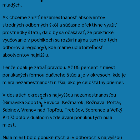
mladých.
Threads
Ak chceme znížiť nezamestnanosť absolventov
stredných odborných škôl a súčasne efektívne využiť
prostriedky štátu, dalo by sa očakávať, že praktické
vyučovanie v podnikoch sa rozšíri najmä tam (do tých
odborov a regiónov), kde máme uplatniteľnosť
absolventov najnižšiu.
TikTok
Lenže opak je zatiaľ pravdou. Až 85 percent z miest
ponúkaných formou duálneho štúdia je v okresoch, kde je
miera nezamestnanosti nižšia, ako je celoštátny priemer.
V desiatich okresoch s najvyššou nezamestnanosťou
(Rimavská Sobota, Revúca, Kežmarok, Rožňava, Poltár,
Späť
Sabinov, Vranov nad Topľou, Trebišov, Sobrance a Veľký
nahor
Krtíš) bolo v duálnom vzdelávaní ponúknutých nula
↑
miest.
Nula miest bolo ponúknutých aj v odboroch s najvyššou