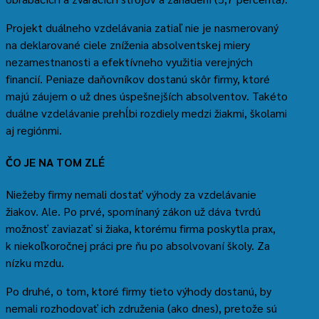
Projekt duálneho vzdelávania zatiaľ nie je nasmerovaný
na deklarované ciele zníženia absolventskej miery
nezamestnanosti a efektívneho využitia verejných
financií. Peniaze daňovníkov dostanú skôr firmy, ktoré
majú záujem o už dnes úspešnejších absolventov. Takéto
duálne vzdelávanie prehĺbi rozdiely medzi žiakmi, školami
aj regiónmi.
ČO JE NA TOM ZLÉ
Niežeby firmy nemali dostať výhody za vzdelávanie
žiakov. Ale. Po prvé, spomínaný zákon už dáva tvrdú
možnosť zaviazať si žiaka, ktorému firma poskytla prax,
k niekoľkoročnej práci pre ňu po absolvovaní školy. Za
nízku mzdu.
Po druhé, o tom, ktoré firmy tieto výhody dostanú, by
nemali rozhodovať ich združenia (ako dnes), pretože sú