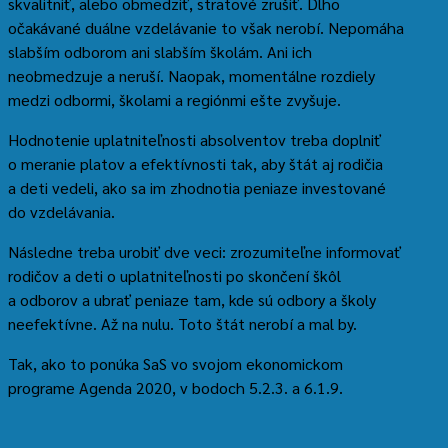
skvalitniť, alebo obmedziť, stratové zrušiť. Dlho
očakávané duálne vzdelávanie to však nerobí. Nepomáha
slabším odborom ani slabším školám. Ani ich
neobmedzuje a neruší. Naopak, momentálne rozdiely
medzi odbormi, školami a regiónmi ešte zvyšuje.
Hodnotenie uplatniteľnosti absolventov treba doplniť
o meranie platov a efektívnosti tak, aby štát aj rodičia
a deti vedeli, ako sa im zhodnotia peniaze investované
do vzdelávania.
Následne treba urobiť dve veci: zrozumiteľne informovať
rodičov a deti o uplatniteľnosti po skončení škôl
a odborov a ubrať peniaze tam, kde sú odbory a školy
neefektívne. Až na nulu. Toto štát nerobí a mal by.
Tak, ako to ponúka SaS vo svojom ekonomickom
programe Agenda 2020, v bodoch 5.2.3. a 6.1.9.
Preskočiť