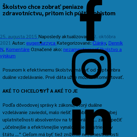
Facebook
Školstvo chce zobrať peniaze
zdravotníctvu, pritom ich púšťa lobistom
25. augusta 2015
Naposledy aktualizované:
2. októbra
2021
Autor:
eugen.jurzyca
Kategorizované:
Články
,
Denník
N
,
Komentáre
Označené ako:
nezamestnanosť
školstvo a
Instagram
výskum
Posunom k efektívnemu školstvu má byť od septembra
duálne vzdelávanie. Prvé dáta už je možné okomentovať.
AKÉ TO CHCELO BYŤ A AKÉ TO JE
LinkedIn
Podľa dôvodovej správy k zákonu, ktorý duálne
vzdelávanie zaviedol, malo riešiť „problematiku slabej
uplatniteľnosti absolventov na trhu práce“… zabezpečiť
„účelnejšie a efektívnejšie vynaloženie prostriedkov
štátu …“ Cieľom má byť tiež zníženie nezamestnanosti