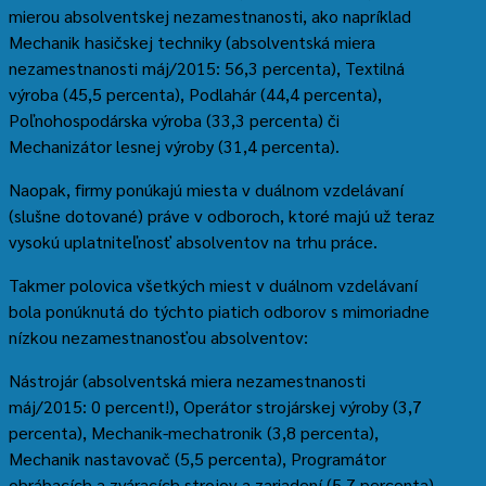
mierou absolventskej nezamestnanosti, ako napríklad
Mechanik hasičskej techniky (absolventská miera
nezamestnanosti máj/2015: 56,3 percenta), Textilná
výroba (45,5 percenta), Podlahár (44,4 percenta),
Poľnohospodárska výroba (33,3 percenta) či
Mechanizátor lesnej výroby (31,4 percenta).
Naopak, firmy ponúkajú miesta v duálnom vzdelávaní
(slušne dotované) práve v odboroch, ktoré majú už teraz
vysokú uplatniteľnosť absolventov na trhu práce.
Takmer polovica všetkých miest v duálnom vzdelávaní
bola ponúknutá do týchto piatich odborov s mimoriadne
nízkou nezamestnanosťou absolventov:
Nástrojár (absolventská miera nezamestnanosti
máj/2015: 0 percent!), Operátor strojárskej výroby (3,7
percenta), Mechanik-mechatronik (3,8 percenta),
Mechanik nastavovač (5,5 percenta), Programátor
obrábacích a zváracích strojov a zariadení (5,7 percenta).