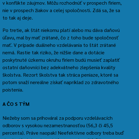
v konflikte záujmov. Môžu rozhodnúť v prospech firiem,
nie v prospech žiakov a celej spoločnosti. Zdá sa, že sa
to tak aj deje.
Po tretie, ak štát niekomu platí alebo mu dáva daňovú
úľavu, mal by mať zrátané, čo z toho bude spoločnosť
mať. V prípade duálneho vzdelávania to štát zrátané
nemá. Rastie tak riziko, že nižšie dane a dotácie
poskytnuté úzkemu okruhu firiem budú musieť zaplatiť
ostatní daňovníci bez adekvátneho zlepšenia kvality
školstva. Rezort školstva tak stráca peniaze, ktoré sa
potom snaží nereálne získať napríklad zo zdravotného
poistenia.
A ČO S TÝM
Niežeby som sa prihováral za podporu vzdelávacích
odborov s vysokou nezamestnanosťou (56,3 či 45,5
percenta). Práve naopak! Neefektívne odbory treba buď