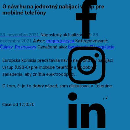
Facebook
O návrhu na jednotný nabíjací vstup pre
mobilné telefóny
29. novembra 2021
Naposledy aktualizované:
28.
decembra 2021
Autor:
eugen.jurzyca
Kategorizované:
Články
,
Rozhovory
Označené ako:
byrokracia
EÚ
regulácie
Instagram
Európska komisia predstavila návrh na jednotný nabíjací
vstup (USB-C) pre mobilné telefóny a podobné
zariadenia, aby znížila elektroodpad.
O tom, či je to dobrý nápad, som diskutoval v Teleráne.
LinkedIn
Celý rozhovor si môžete pozrieť a vypočuť tu
, v
čase od 1:10:30
Preskočiť
späť
na