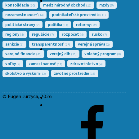
konsolidácia
medzinárodný obchod
mzdy
(10)
(11)
(5)
Threads
nezamestnanosť
podnikateľské prostredie
(14)
(13)
politické strany
politika
reformy
(2)
(34)
(29)
regióny
regulácie
rozpočet
rusko
(4)
(7)
(4)
(7)
sankcie
transparentnosť
verejná správa
(6)
(19)
(2)
verejné financie
verejný dlh
volebný program
(41)
(21)
(8)
TikTok
voľby
zamestnanosť
zdravotníctvo
(4)
(11)
(4)
školstvo a výskum
životné prostredie
(12)
(15)
© Eugen Jurzyca, 2026
Späť
Facebook
nahor
↑