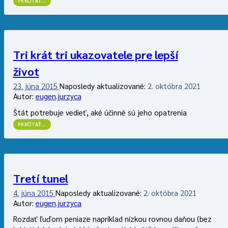
PREČÍTAŤ
…
ŠTYRI
BODY
VO
VESMÍRE
GRÉCKYCH
DLHOV”
Tri krát tri ukazovatele pre lepší
život
23. júna 2015
Naposledy aktualizované:
2. októbra 2021
Autor:
eugen.jurzyca
Štát potrebuje vedieť, aké účinné sú jeho opatrenia
“TRI
PREČÍTAŤ
…
KRÁT
TRI
UKAZOVATELE
PRE
LEPŠÍ
ŽIVOT”
Tretí tunel
4. júna 2015
Naposledy aktualizované:
2. októbra 2021
Autor:
eugen.jurzyca
Rozdať ľuďom peniaze napríklad nízkou rovnou daňou (bez