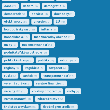
UROBÍ”
dane
deficit
demografia
(15)
(23)
(2)
demokracia
dotácie
dôchodky
(4)
(11)
(2)
efektívnosť
energie
EÚ
(54)
(11)
(56)
hospodársky rast
inflácia
(25)
(2)
konsolidácia
medzinárodný obchod
(10)
(11)
mzdy
nezamestnanosť
(5)
(14)
podnikateľské prostredie
(13)
politické strany
politika
reformy
(2)
(34)
(29)
regióny
regulácie
rozpočet
(4)
(7)
(4)
rusko
sankcie
transparentnosť
(7)
(6)
(19)
verejná správa
verejné financie
(2)
(41)
verejný dlh
volebný program
voľby
(21)
(8)
(4)
zamestnanosť
zdravotníctvo
(11)
(4)
školstvo a výskum
životné prostredie
(12)
(15)