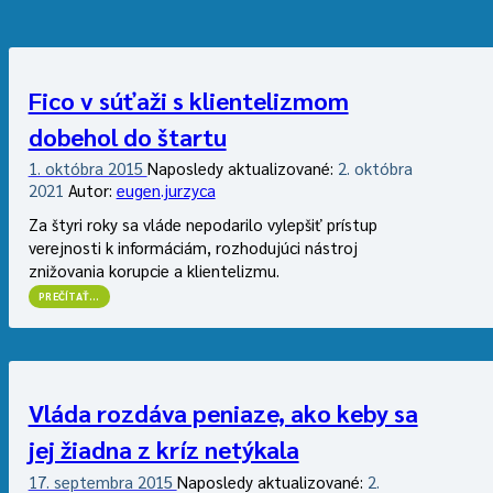
Fico v súťaži s klientelizmom
dobehol do štartu
1. októbra 2015
Naposledy aktualizované:
2. októbra
2021
Autor:
eugen.jurzyca
Za štyri roky sa vláde nepodarilo vylepšiť prístup
verejnosti k informáciám, rozhodujúci nástroj
znižovania korupcie a klientelizmu.
“FICO
PREČÍTAŤ
…
V
SÚŤAŽI
S
KLIENTELIZMOM
DOBEHOL
DO
ŠTARTU”
Vláda rozdáva peniaze, ako keby sa
jej žiadna z kríz netýkala
17. septembra 2015
Naposledy aktualizované:
2.