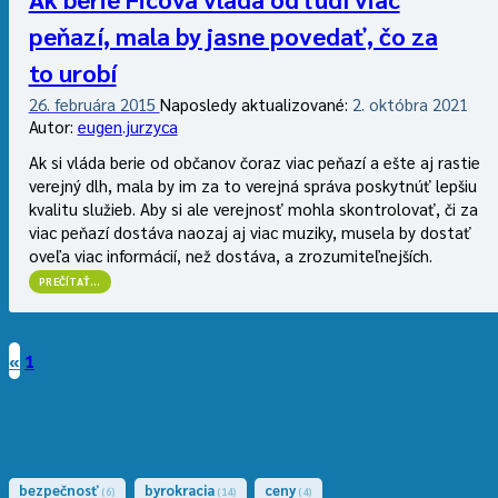
peňazí, mala by jasne povedať, čo za
to urobí
26. februára 2015
Naposledy aktualizované:
2. októbra 2021
Autor:
eugen.jurzyca
Ak si vláda berie od občanov čoraz viac peňazí a ešte aj rastie
verejný dlh, mala by im za to verejná správa poskytnúť lepšiu
kvalitu služieb. Aby si ale verejnosť mohla skontrolovať, či za
viac peňazí dostáva naozaj aj viac muziky, musela by dostať
oveľa viac informácií, než dostáva, a zrozumiteľnejších.
“AK
PREČÍTAŤ
…
BERIE
FICOVA
VLÁDA
OD
ĽUDÍ
«
1
2
Predchádzajúca
VIAC
PEŇAZÍ,
stránka
MALA
BY
Moje témy
JASNE
POVEDAŤ,
ČO
ZA
bezpečnosť
byrokracia
ceny
(6)
(14)
(4)
TO