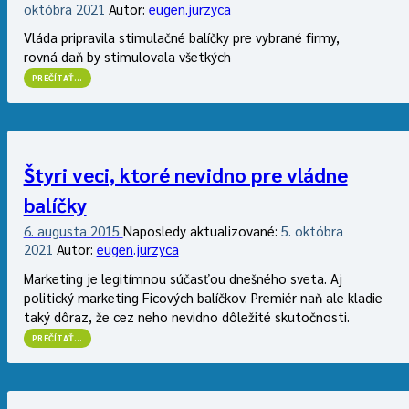
októbra 2021
Autor:
eugen.jurzyca
Vláda pripravila stimulačné balíčky pre vybrané firmy,
rovná daň by stimulovala všetkých
“VLÁDA
PREČÍTAŤ
…
ROZDÁVA
PENIAZE,
AKO
KEBY
SA
JEJ
ŽIADNA
Štyri veci, ktoré nevidno pre vládne
Z
KRÍZ
balíčky
NETÝKALA”
6. augusta 2015
Naposledy aktualizované:
5. októbra
2021
Autor:
eugen.jurzyca
Marketing je legitímnou súčasťou dnešného sveta. Aj
politický marketing Ficových balíčkov. Premiér naň ale kladie
taký dôraz, že cez neho nevidno dôležité skutočnosti.
“ŠTYRI
PREČÍTAŤ
…
VECI,
KTORÉ
NEVIDNO
PRE
VLÁDNE
BALÍČKY”