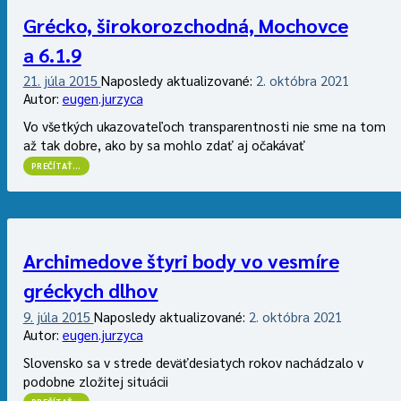
Grécko, širokorozchodná, Mochovce
a 6.1.9
21. júla 2015
Naposledy aktualizované:
2. októbra 2021
Autor:
eugen.jurzyca
Vo všetkých ukazovateľoch transparentnosti nie sme na tom
až tak dobre, ako by sa mohlo zdať aj očakávať
“GRÉCKO,
PREČÍTAŤ
…
ŠIROKOROZCHODNÁ,
MOCHOVCE
A
6.1.9”
Archimedove štyri body vo vesmíre
gréckych dlhov
9. júla 2015
Naposledy aktualizované:
2. októbra 2021
Autor:
eugen.jurzyca
Slovensko sa v strede deväťdesiatych rokov nachádzalo v
podobne zložitej situácii
“ARCHIMEDOVE