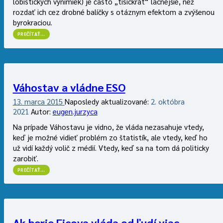
lobistických výnimiek) je často „tisíckrát“ lacnejšie, než
rozdať ich cez drobné balíčky s otáznym efektom a zvýšenou
byrokraciou.
“TRETÍ
PREČÍTAŤ
…
TUNEL”
Váhostav a vládne ESO
13. marca 2015
Naposledy aktualizované:
2. októbra
2021
Autor:
eugen.jurzyca
Na prípade Váhostavu je vidno, že vláda nezasahuje vtedy,
keď je možné vidieť problém zo štatistík, ale vtedy, keď ho
už vidí každý volič z médií. Vtedy, keď sa na tom dá politicky
zarobiť.
“VÁHOSTAV
PREČÍTAŤ
…
A
VLÁDNE
ESO”
Ak berie Ficova vláda od ľudí viac